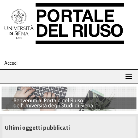
Salta
al
contenuto
principale
Accedi
Menu
profilo
utente
Navigazione
principale
Ultimi oggetti pubblicati